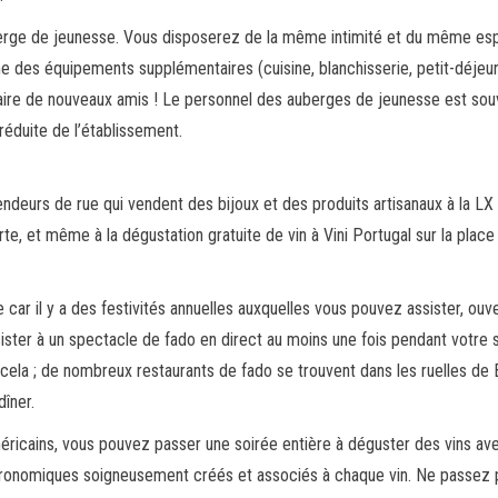
erge de jeunesse. Vous disposerez de la même intimité et du même es
e des équipements supplémentaires (cuisine, blanchisserie, petit-déjeun
us faire de nouveaux amis ! Le personnel des auberges de jeunesse est so
 réduite de l’établissement.
ndeurs de rue qui vendent des bijoux et des produits artisanaux à la LX
, et même à la dégustation gratuite de vin à Vini Portugal sur la place
 car il y a des festivités annuelles auxquelles vous pouvez assister, ouv
ister à un spectacle de fado en direct au moins une fois pendant votre s
 cela ; de nombreux restaurants de fado se trouvent dans les ruelles de 
dîner.
ricains, vous pouvez passer une soirée entière à déguster des vins av
stronomiques soigneusement créés et associés à chaque vin. Ne passez 