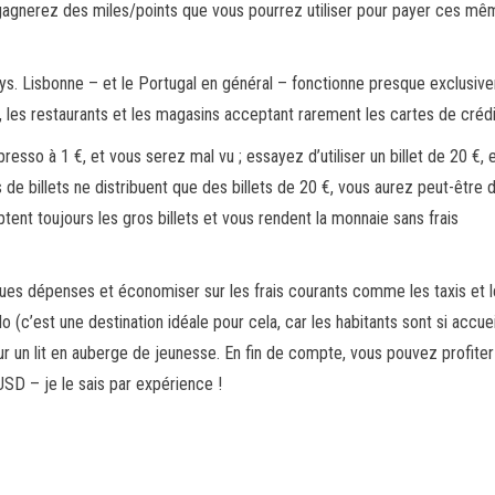
gagnerez des miles/points que vous pourrez utiliser pour payer ces m
ys. Lisbonne – et le Portugal en général – fonctionne presque exclusiv
, les restaurants et les magasins acceptant rarement les cartes de crédi
presso à 1 €, et vous serez mal vu ; essayez d’utiliser un billet de 20 €, 
e billets ne distribuent que des billets de 20 €, vous aurez peut-être 
tent toujours les gros billets et vous rendent la monnaie sans frais
ques dépenses et économiser sur les frais courants comme les taxis et 
(c’est une destination idéale pour cela, car les habitants sont si accuei
r un lit en auberge de jeunesse. En fin de compte, vous pouvez profiter
D – je le sais par expérience !