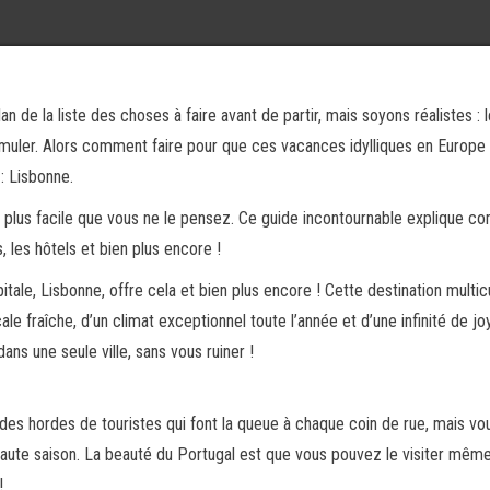
 de la liste des choses à faire avant de partir, mais soyons réalistes : l
muler. Alors comment faire pour que ces vacances idylliques en Europe 
: Lisbonne.
t plus facile que vous ne le pensez. Ce guide incontournable explique 
, les hôtels et bien plus encore !
tale, Lisbonne, offre cela et bien plus encore ! Cette destination multicu
e fraîche, d’un climat exceptionnel toute l’année et d’une infinité de jo
ns une seule ville, sans vous ruiner !
a des hordes de touristes qui font la queue à chaque coin de rue, mais vo
haute saison. La beauté du Portugal est que vous pouvez le visiter mêm
!