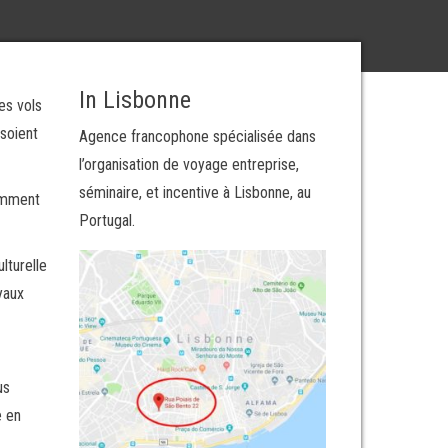
In Lisbonne
es vols
soient
Agence francophone spécialisée dans
l’organisation de voyage entreprise,
séminaire, et incentive à Lisbonne, au
comment
Portugal.
lturelle
yaux
us
e en