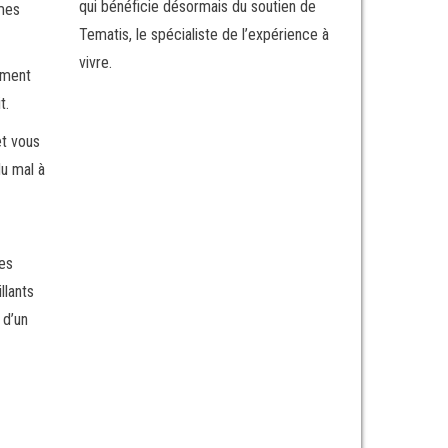
qui bénéficie désormais du soutien de
êmes
Tematis, le spécialiste de l’expérience à
vivre.
ement
t.
et vous
du mal à
les
llants
 d’un