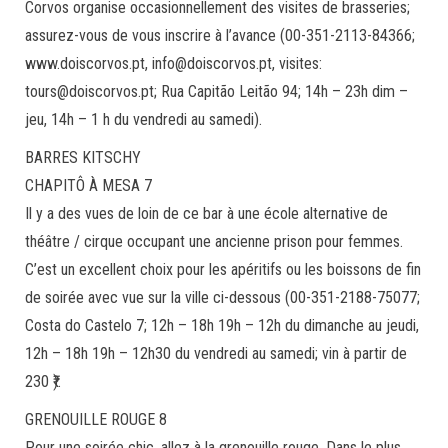
Corvos organise occasionnellement des visites de brasseries;
assurez-vous de vous inscrire à l’avance (00-351-2113-84366;
www.doiscorvos.pt, info@doiscorvos.pt, visites:
tours@doiscorvos.pt; Rua Capitão Leitão 94; 14h – 23h dim –
jeu, 14h – 1 h du vendredi au samedi).
BARRES KITSCHY
CHAPITÔ À MESA 7
Il y a des vues de loin de ce bar à une école alternative de
théâtre / cirque occupant une ancienne prison pour femmes.
C’est un excellent choix pour les apéritifs ou les boissons de fin
de soirée avec vue sur la ville ci-dessous (00-351-2188-75077;
Costa do Castelo 7; 12h – 18h 19h – 12h du dimanche au jeudi,
12h – 18h 19h – 12h30 du vendredi au samedi; vin à partir de
230 ₹).
GRENOUILLE ROUGE 8
Pour une soirée chic, allez à la grenouille rouge. Dans le plus