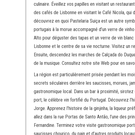
culinaire. Éveillez vos papilles en visitant un restaur
des cafés de Lisbonne en visitant le Café Nicola, qui d
découvrez en quoi Pastelaria Suiça est un autre symb
portugais à la morue accompagné d’un verre de vinho ve
Alto pour déguster des tapas et un verre de vin blanc
Lisbonne et le centre de sa vie nocturne. Visitez un r
Ensuite, descendez les marches de Calçada do Duque,
de la musique. Consultez notre site Web pour en savoi
La région est particulièrement prisée pendant les mois
secrets séculaires derrière les saucisses, morues, j
gastronomique local. Dans un bar à proximité, sirotez
port, le célèbre vin fortifié du Portugal. Découvrez 
Jorge. Apprenez l’histoire de la ginjinha, la liqueur p
allez dans la rue Portas de Santo Antão, l’une des prin
Fernandine. Terminez votre visite gastronomique port
saucisses chouriço, du pain et d’autres produits loca