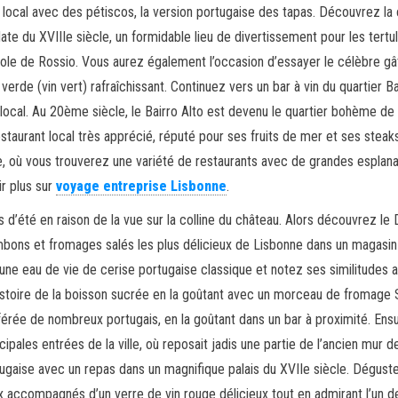
ant local avec des pétiscos, la version portugaise des tapas. Découvrez la 
ate du XVIIIe siècle, un formidable lieu de divertissement pour les tertul
ole de Rossio. Vous aurez également l’occasion d’essayer le célèbre g
rde (vin vert) rafraîchissant. Continuez vers un bar à vin du quartier Ba
 local. Au 20ème siècle, le Bairro Alto est devenu le quartier bohème de
estaurant local très apprécié, réputé pour ses fruits de mer et ses steaks
 où vous trouverez une variété de restaurants avec de grandes esplan
r plus sur
voyage entreprise Lisbonne
.
 d’été en raison de la vue sur la colline du château. Alors découvrez le
ambons et fromages salés les plus délicieux de Lisbonne dans un magasin
 une eau de vie de cerise portugaise classique et notez ses similitudes 
l’histoire de la boisson sucrée en la goûtant avec un morceau de fromage
référée de nombreux portugais, en la goûtant dans un bar à proximité. Ensu
cipales entrées de la ville, où reposait jadis une partie de l’ancien mur d
ugaise avec un repas dans un magnifique palais du XVIIe siècle. Dégust
ux accompagnés d’un verre de vin rouge délicieux tout en admirant l’un d