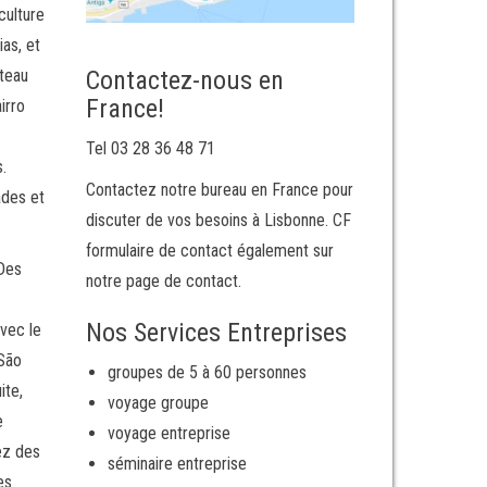
culture
ias, et
âteau
Contactez-nous en
France!
irro
Tel 03 28 36 48 71
.
Contactez notre bureau en France pour
ades et
discuter de vos besoins à Lisbonne. CF
formulaire de contact également sur
 Des
notre page de contact.
Nos Services Entreprises
avec le
 São
groupes de 5 à 60 personnes
ite,
voyage groupe
e
voyage entreprise
ez des
séminaire entreprise
es